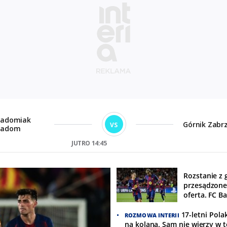
Rozstanie z 
przesądzone
oferta. FC B
fortuny
17-letni Polak
ROZMOWA INTERII
na kolana. Sam nie wierzy w t