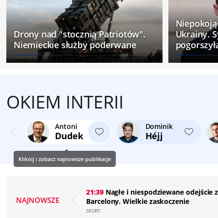
Niepokoją
Drony nad "stocznią Patriotów".
Ukrainy. S
Niemieckie służby poderwane
pogorszył
OKIEM INTERII
Antoni
Dominik
Dudek
Héjj
Kliknij i zobacz najnowsze publikacje
21:39
Nagłe i niespodziewane odejście 
NAJNOWSZE
Barcelony. Wielkie zaskoczenie
SPORT