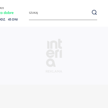
RZE
Szukaj:
zo dobre
ODZ.
45 DNI