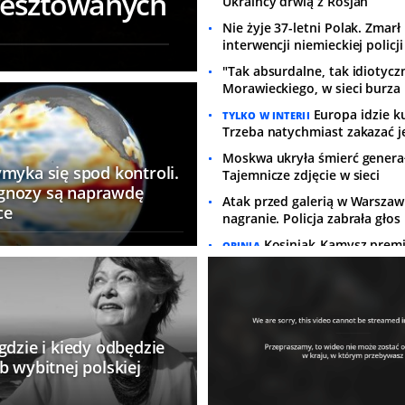
resztowanych
Ukraińcy drwią z Rosjan
Nie żyje 37-letni Polak. Zmarł
interwencji niemieckiej policji
"Tak absurdalne, tak idiotycz
Morawieckiego, w sieci burza
Europa idzie k
TYLKO W INTERII
Trzeba natychmiast zakazać 
wskaźnika
Moskwa ukryła śmierć genera
myka się spod kontroli.
Tajemnicze zdjęcie w sieci
gnozy są naprawdę
Atak przed galerią w Warszawi
ce
nagranie. Policja zabrała głos
Kosiniak-Kamysz prem
OPINIA
Sensacyjna plotka może mieć
Doniesienia w sprawie Czarnk
zamieścił dosadny wpis
Zginęli z rąk ukraińskich nacj
gdzie i kiedy odbędzie
Szczątki Polaków zidentyfik
b wybitnej polskiej
Wielki powrót 
CZYTAJ W INTERII
na wicepremiera. W rządzie a