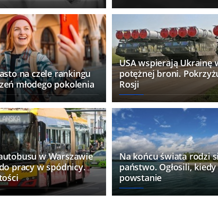
plotek
Akcja na jeziorze, wywróciły s
łodzie. Dziesiątki osób w wod
WIĘCEJ WYDARZEŃ
USA wspierają Ukrainę
asto na czele rankingu
potężnej broni. Pokrzyż
zeń młodego pokolenia
Rosji
autobusu w Warszawie
Na końcu świata rodzi 
 do pracy w spódnicy.
państwo. Ogłosili, kiedy
tości
powstanie