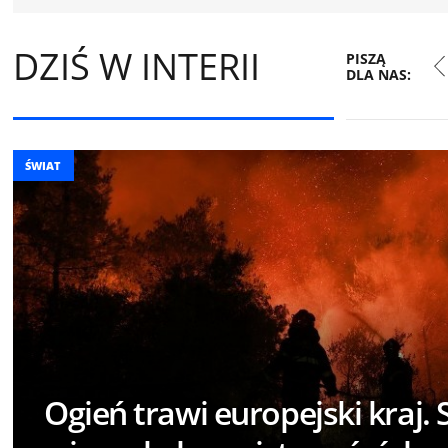
DZIŚ W INTERII
Łukasz
Tomasz
Piotr
PISZĄ
Szpyrka
Walczak
Witwicki
DLA NAS:
ŚWIAT
Ogień trawi europejski kraj. 