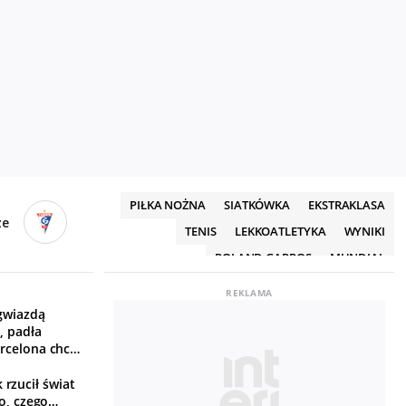
PIŁKA NOŻNA
SIATKÓWKA
EKSTRAKLASA
TENIS
LEKKOATLETYKA
WYNIKI
ROLAND GARROS
MUNDIAL
gwiazdą
, padła
arcelona chce
 rzucił świat
o, czego