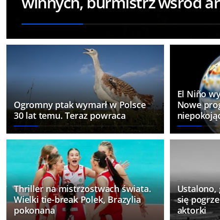
winnych, burmistrz wśród a
El Niño wy
Ogromny ptak wymarł w Polsce
Nowe pro
30 lat temu. Teraz powraca
niepokoją
Thriller na mistrzostwach świata.
Ustalono, 
Wielki tie-break Polek, Brazylia
się pogrze
pokonana
aktorki