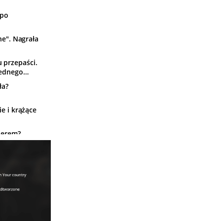
 po
ne". Nagrała
u przepaści.
jednego
ła?
e i krążące
ierem?
 sens
a. Kaczyński
onalistów.
owane
i to od razu
ż huczy od