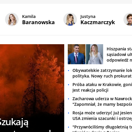
Kamila
Justyna
Baranowska
Kaczmarczyk
Hiszpania st
sąsiadowi u
odpowiedź n
było czekać
Obywatelskie zatrzymanie lo
polityka. Nowy ruch prokura
Próba ataku w Krakowie, goni
Jest reakcja policji
Zacharowa uderza w Nawrock
"Zapomniał, że mamy bezpoś
granicę"
Rosja może uderzyć już jesie
Szukają
USA zmienia szacunki i ostrze
"Przywróciliśmy długoletnią t