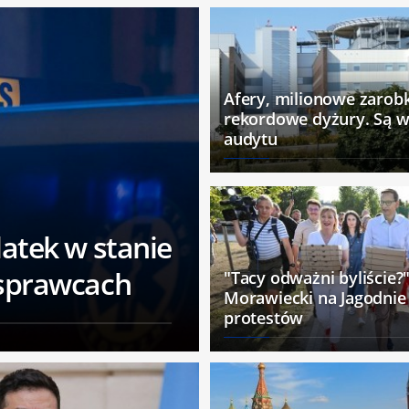
Afery, milionowe zarobk
rekordowe dyżury. Są w
audytu
atek w stanie
 sprawcach
"Tacy odważni byliście?"
Morawiecki na Jagodni
protestów