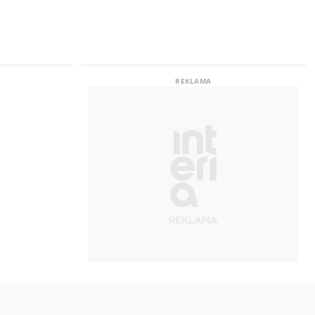
iła nowy
o kwestią
ąca ryba
acji. 7
 znanego
 "Niewinny
setki