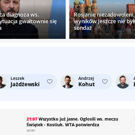
ca diagnoza ws.
Rosjanie niezadowoleni,
ytuacja gwałtownie się
wyników jeszcze nie by
a
sondaż
Leszek
Andrzej
Jażdżewski
Kohut
z
21:07
Wszystko już jasne. Ogłosili ws. meczu
Świątek - Kostiuk. WTA potwierdza
SPORT