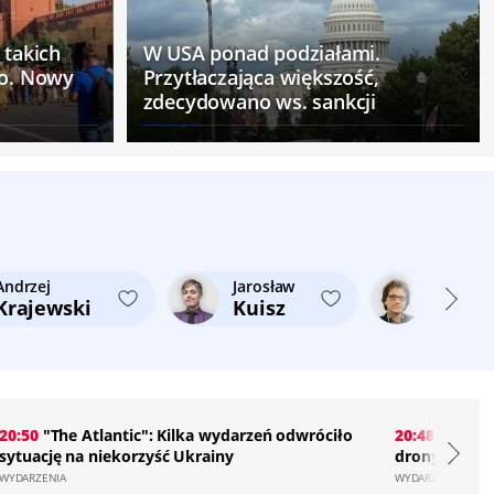
 takich
W USA ponad podziałami.
ło. Nowy
Przytłaczająca większość,
zdecydowano ws. sankcji
Andrzej
Jarosław
Cezary
Krajewski
Kuisz
Micha
20:50
"The Atlantic": Kilka wydarzeń odwróciło
20:48
Alarm w
sytuację na niekorzyść Ukrainy
drony nad k
WYDARZENIA
WYDARZENIA