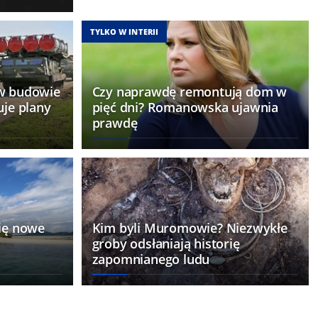
ię cztery
zie
TYLKO W INTERII
 w budowie
Czy naprawdę remontują dom w
uje plany
pięć dni? Romanowska ujawnia
prawdę
się nowe
Kim byli Muromowie? Niezwykłe
groby odsłaniają historię
zapomnianego ludu