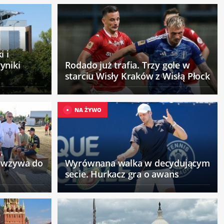
i i
yniki
Rodado już trafia. Trzy gole w
starciu Wisły Kraków z Wisłą Płock
NA ŻYWO
.
e wzywa do
Wyrównana walka w decydującym
secie. Hurkacz gra o awans