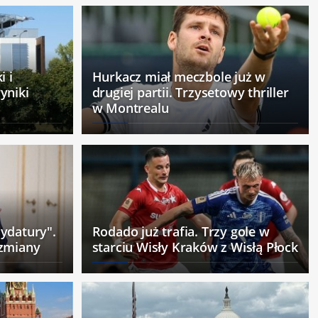
i i
Hurkacz miał meczbole już w
yniki
drugiej partii. Trzysetowy thriller
w Montrealu
ydatury".
Rodado już trafia. Trzy gole w
 zmiany
starciu Wisły Kraków z Wisłą Płock