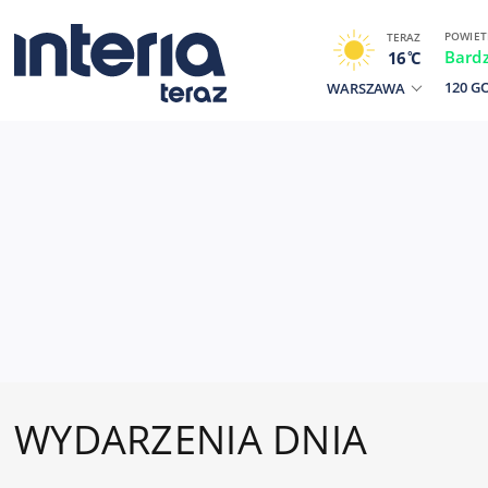
POWIET
TERAZ
Bard
16
C
120 G
WARSZAWA
WYDARZENIA DNIA