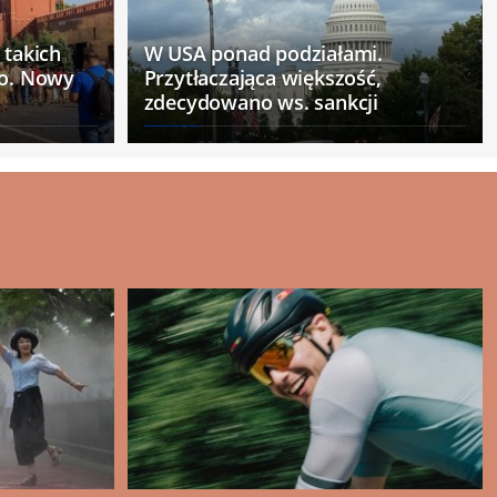
 takich
W USA ponad podziałami.
ło. Nowy
Przytłaczająca większość,
zdecydowano ws. sankcji