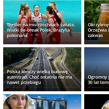
Thriller na mistrzostwach świata.
Okrzyknię
Wielki tie-break Polek, Brazylia
Orzeźwia i 
pokonana
zakwas
Polska kończy wielką budowę
autostrad. Choć ostatnia nie ma
Ogromny p
nawet przebiegu
30 lat te