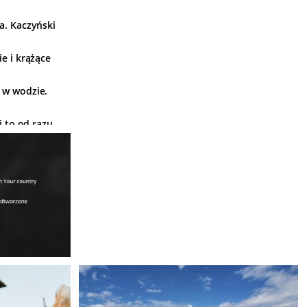
a. Kaczyński
e i krążące
 w wodzie.
i to od razu
ż huczy od
nią. Wywiad
ga
radycję".
ła?
u przepaści.
jednego