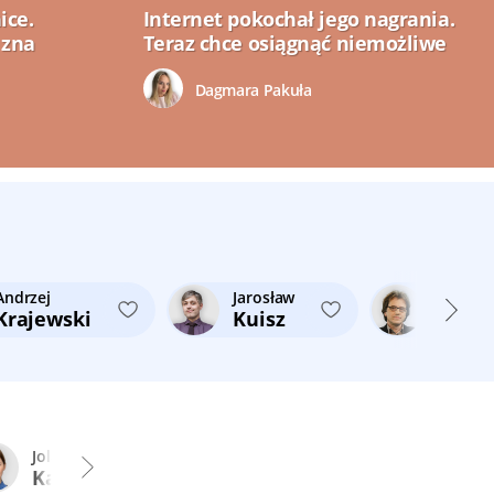
ice.
Internet pokochał jego nagrania.
 zna
Teraz chce osiągnąć niemożliwe
Dagmara Pakuła
Andrzej
Jarosław
Cezary
Krajewski
Kuisz
Micha
Jolanta
Wiktor
Jakub
Kamińska
Kazanecki
Krzywi