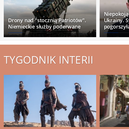
Niepokoją
Drony nad "stocznią Patriotów".
Ukrainy. S
Niemieckie służby poderwane
pogorszył
TYGODNIK INTERII