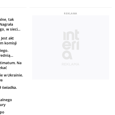
lne, tak
 Nagrała
o, w sieci
Jest akt
om komisji
iego.
rednią
ltimatum. Na
ekać
e w Ukrainie.
wa
ł świadka.
kalnego
tury
 po