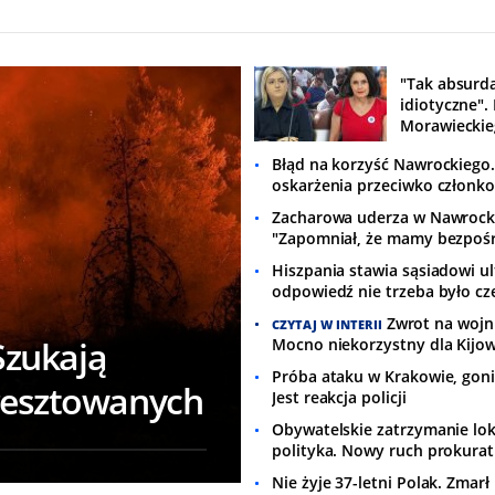
"Tak absurda
idiotyczne".
Morawieckieg
burza
Błąd na korzyść Nawrockiego. 
oskarżenia przeciwko członk
Zacharowa uderza w Nawrock
"Zapomniał, że mamy bezpoś
granicę"
Hiszpania stawia sąsiadowi u
odpowiedź nie trzeba było cz
Zwrot na wojni
CZYTAJ W INTERII
Szukają
Mocno niekorzystny dla Kijo
Próba ataku w Krakowie, goni
resztowanych
Jest reakcja policji
Obywatelskie zatrzymanie lo
polityka. Nowy ruch prokura
Nie żyje 37-letni Polak. Zmarł