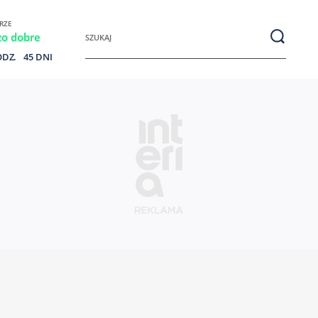
RZE
Szukaj:
zo dobre
ODZ.
45 DNI