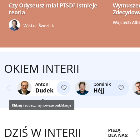
Czy Odyseusz miał PTSD? Istnieje
Wymuszeni
teoria
Zdecydowa
Wojciech Alb
Wiktor Świetlik
OKIEM INTERII
Antoni
Dominik
Dudek
Héjj
Kliknij i zobacz najnowsze publikacje
DZIŚ W INTERII
Łukasz
Tomasz
Piotr
PISZĄ
Szpyrka
Walczak
Witwicki
DLA NAS: