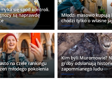
myka się spod kontroli.
gnozy są naprawdę
Młodzi masowo kupują k
ce
chodzi tylko o własne ja
Kim byli Muromowie? N
asto na czele rankingu
groby odsłaniają histori
zeń młodego pokolenia
zapomnianego ludu
h jaj
ć gorzej
Alarm! Najbardziej truj
świata u wybrzeży Chorw
osobników