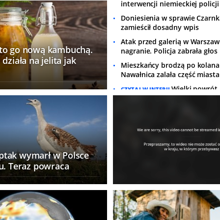
interwencji niemieckiej policji
Doniesienia w sprawie Czarnk
zamieścił dosadny wpis
Atak przed galerią w Warszawi
to go nową kambuchą.
nagranie. Policja zabrała głos
działa na jelita jak
Mieszkańcy brodzą po kolana
Nawałnica zalała część miasta
Wielki powrót 
CZYTAJ W INTERII
na wicepremiera. W rządzie a
plotek
Rosja może uderzyć już jesie
USA zmienia szacunki i ostrze
"Przywróciliśmy długoletnią t
Ukraińcy drwią z Rosjan
tak wymarł w Polsce
Moskwa ukryła śmierć genera
mu. Teraz powraca
Tajemnicze zdjęcie w sieci
Europa idzie k
TYLKO W INTERII
Trzeba natychmiast zakazać 
wskaźnika
WIĘCEJ WYDARZEŃ