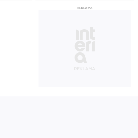
. Na liście
ychodzą
ścią ze
k po
 odbędzie
skiej