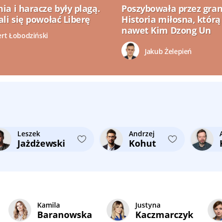
a i haracze były plagą.
Poszybowała przez gran
li się powołać Liberę
Historia miłosna, którą
nawet Kim Dzong Un
ert Łobodziński
Jakub Żelepień
Leszek
Andrzej
Jażdżewski
Kohut
Kamila
Justyna
Baranowska
Kaczmarczyk