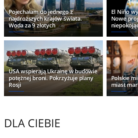
Pojechałam do jednego z
El Niño wy
najdroższych krajów świata.
Nowe pro
Woda za 9 złotych
niepokoją
USA wspierają Ukrainę w budowie
potężnej broni. Pokrzyżuje plany
Polskie mi
Rosji
miast mar
"To koszmar". Zapach zgniłyc
DLA CIEBIE
odstrasza turystów, a ma by