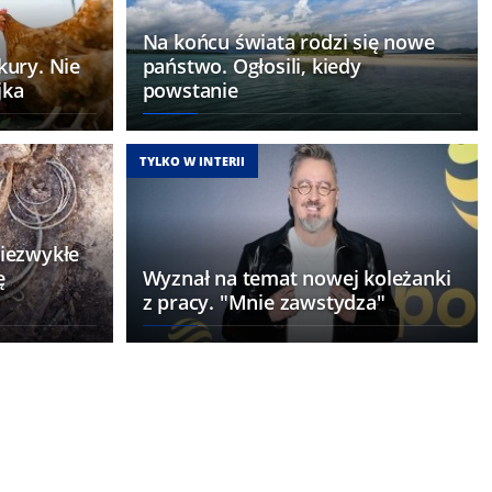
Na końcu świata rodzi się nowe
ury. Nie
państwo. Ogłosili, kiedy
jka
powstanie
TYLKO W INTERII
iezwykłe
ę
Wyznał na temat nowej koleżanki
z pracy. "Mnie zawstydza"
ąca ryba
acji. 7